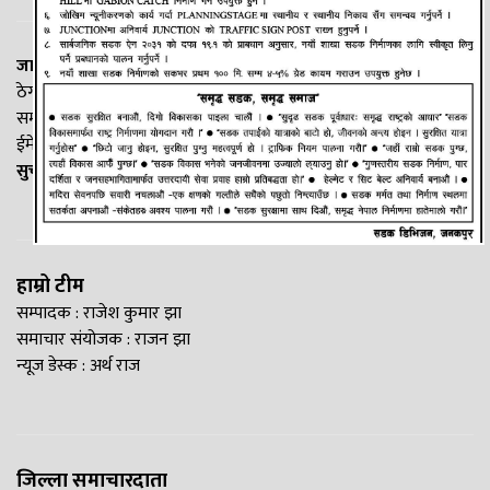
जानकी न्यूज नेटवर्क
ठेगाना: लक्ष्मीनियाँ -७, मधेश प्रदेश
सम्पर्क नं. : +977-9844100829
ईमेल:
Madheshtopnews@gmail.com
सुचना विभाग दर्ता नं. २५४०/२०७७/७८
हाम्रो टीम
सम्पादक : राजेश कुमार झा
समाचार संयोजक : राजन झा
न्यूज डेस्क : अर्थ राज
जिल्ला समाचारदाता