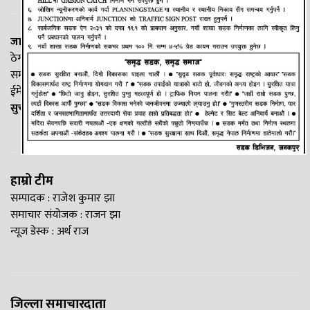
जानकी न्यूज नेटवर्क
ठेगाना: लक्ष्मीनियाँ -७, मधेश प्रदेश
सम्पर्क नं. : +977-9844100829
ईमेल:
Madheshtopnews@gmail.com
सुचना विभाग दर्ता नं. २५४०/२०७७/७८
हाम्रो टीम
सम्पादक : राजेश कुमार झा
समाचार संयोजक : राजन झा
न्यूज डेस्क : अर्थ राज
जिल्ला समाचारदाता