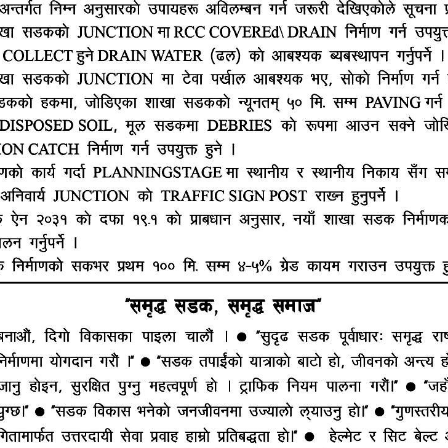
हाम्रो टीम
ूज नेटवर्क
ष्मीनियाँ -७, मधेश प्रदेश
सम्पादक : राजेश कुमार झा
ं. : +977-9844100829
समाचार संयोजक : राजन झा
heshtopnews@gmail.com