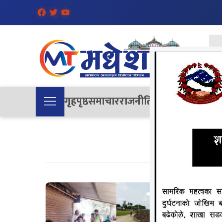
गृहपृष्ठ
समाचार
राजनीति
समाज
देश
विचा