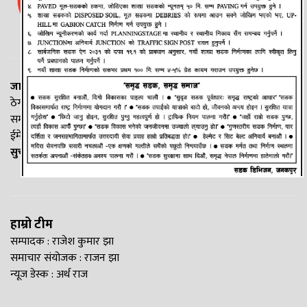
जानकी न्यूज नेटवर्क
ठेगाना: लक्ष्मीनियाँ -७, मधेश प्रदेश
सम्पर्क नं. : +977-9844100829
ईमेल:
Madheshtopnews@gmail.com
सुचना विभाग दर्ता नं. २५४०/२०७७/७८
हाम्रो टीम
सम्पादक : राजेश कुमार झा
समाचार संयोजक : राजन झा
न्यूज डेस्क : अर्थ राज