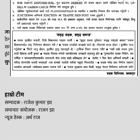
जानकी न्यूज नेटवर्क
ठेगाना: लक्ष्मीनियाँ -७, मधेश प्रदेश
सम्पर्क नं. : +977-9844100829
ईमेल:
Madheshtopnews@gmail.com
सुचना विभाग दर्ता नं. २५४०/२०७७/७८
हाम्रो टीम
सम्पादक : राजेश कुमार झा
समाचार संयोजक : राजन झा
न्यूज डेस्क : अर्थ राज