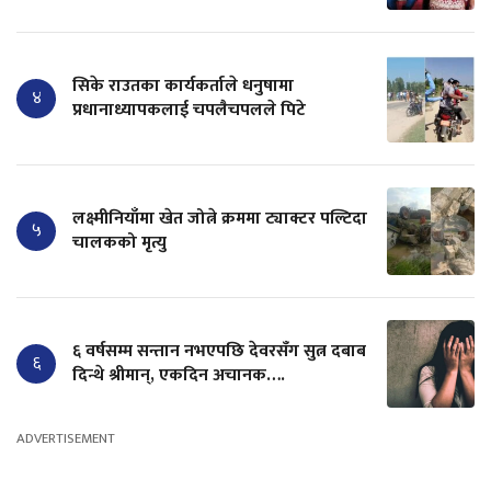
सिके राउतका कार्यकर्ताले धनुषामा
४
प्रधानाध्यापकलाई चपलैचपलले पिटे
लक्ष्मीनियाँमा खेत जोत्ने क्रममा ट्याक्टर पल्टिदा
५
चालकको मृत्यु
६ वर्षसम्म सन्तान नभएपछि देवरसँग सुत्न दबाब
६
दिन्थे श्रीमान्, एकदिन अचानक….
ADVERTISEMENT