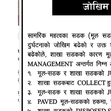
मधेशटप
२०७९ पुष २५, सोमबार ०९:४८
एजेन्सी ।
सेनेगलको मध्य काफ्रीन क्षेत्रको एक सडकम
बढी घाइते भएका छन्। राष्ट्रपति म्याकी सालले आइतबा
दुर्घटनापछि रगतले लतपतिएका सिट, व्यक्तिगत साम
दुर्घटनाहरू सामान्य छन।
मुख्यतया चालकको त्रुटि, खराब सडक र जीर्ण सवारी स
पछिल्लो एउटै घटनामा धेरै मानिसको ज्यान गुमेको छ।