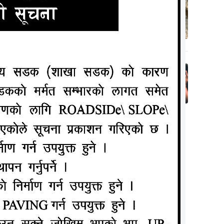
लक्ष्मीनियाँमा खेत
जोत्ने क्रममा ट्याक्टर
५
पल्टिदा चालकको
मृत्यु
६ वर्षसम्म सन्तान
नभएपछि देवरसँग सुत्न
६
दबाब दिन्थे श्रीमान्,
एकदिन अचानक….
 सय भन्दा
ADVERTISEMENT
ेगलमा सडक
उँछन्। तर