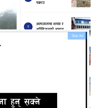
पक्राउ
अस्पतालमा शय्या र
२
अक्सिजनको अभाव
Skip Ad
सामाजिक कुरीति
३
हटाउँदै डा. यादबले गरे
आदर्श विवाह
सिके राउतका
कार्यकर्ताले धनुषामा
४
प्रधानाध्यापकलाई
चपलैचपलले पिटे