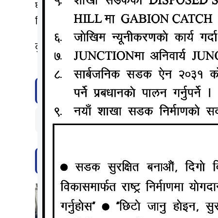
घाइतेहरुको स्थानीय अस्पतालमा उपचार भइरहेको छ। घाइ
विवरणहरुमा जनाइएको छ।
दुर्घटनाबारे प्रहरीले अनुसन्धान सुरु गरेको छ।
टिप्पणी दिनुहोस्
सम्बन्धित समाचार