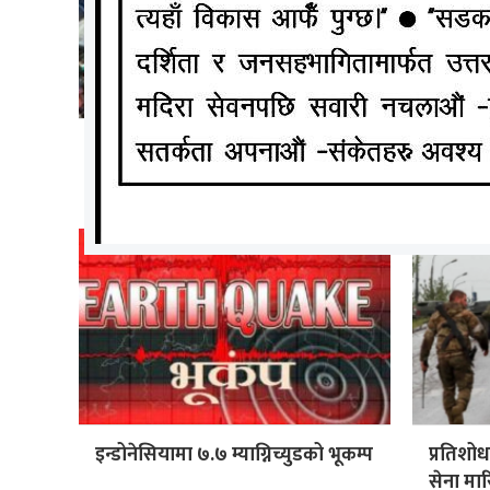
हरिद्दारको मन्दिरमा भागदौड मच्चिदाँ ६
भारतमा 
को मृत्यु, २५ घाइते
दिइयो, प
इन्डोनेसियामा ७.७ म्याग्निच्युडको भूकम्प
प्रतिशोध
सेना मा