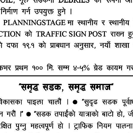
तेमध्ये केहीको अवस्था गम्भीर रहेकाले मृतकको संख्या अझै बढ्न