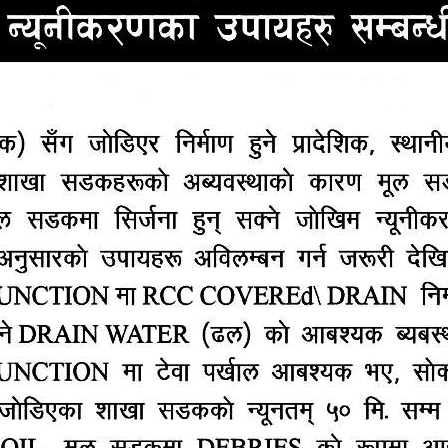
ा दुईवटा बस एक आपसमा ठोक्किँदा ३९ जनाको मृत्यु भएको छ भने
र उक्त जानकारी दिएका हुन्।
ानहरू र जुत्ता तथा चप्पल यत्रतत्र छरिएका बताइएको छ। सेन
ाधनहरूको कारणले बारम्बार दुर्घटना हुने गरेका विज्ञहरू बता