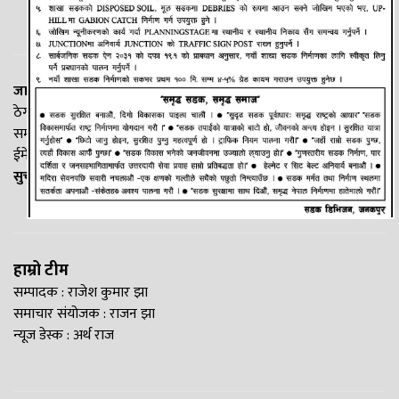
जानकी न्यूज नेटवर्क
ठेगाना: लक्ष्मीनियाँ -७, मधेश प्रदेश
सम्पर्क नं. : +977-9844100829
ईमेल:
Madheshtopnews@gmail.com
सुचना विभाग दर्ता नं. २५४०/२०७७/७८
हाम्रो टीम
सम्पादक : राजेश कुमार झा
समाचार संयोजक : राजन झा
न्यूज डेस्क : अर्थ राज