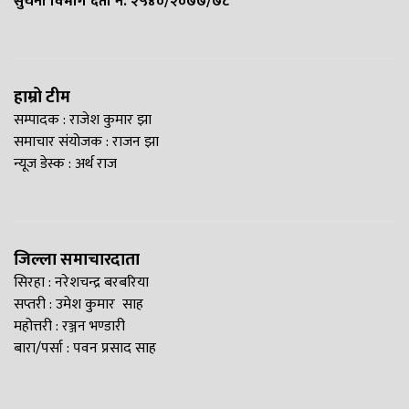
सुचना विभाग दर्ता नं. २५४०/२०७७/७८
हाम्रो टीम
सम्पादक : राजेश कुमार झा
समाचार संयोजक : राजन झा
न्यूज डेस्क : अर्थ राज
जिल्ला समाचारदाता
सिरहा : नरेशचन्द्र बरबरिया
सप्तरी : उमेश कुमार साह
महोत्तरी : रञ्जन भण्डारी
बारा/पर्सा : पवन प्रसाद साह