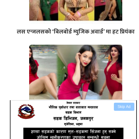
लस एन्जलसको ‘बिलबोर्ड म्युजिक अवार्ड’ मा हट प्रियंका
Skip Ad
रातो पहिरनमा पुर्व मिस नेपाल मलिना जोशी निकै ‘हट’
देखिइन् !