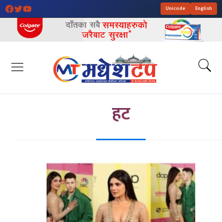
Unicode
English
हट