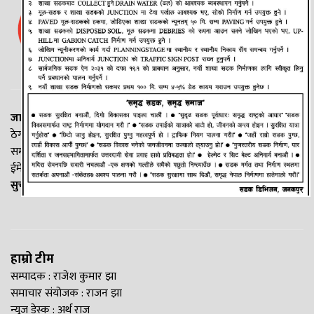
जानकी न्यूज नेटवर्क
ठेगाना: लक्ष्मीनियाँ -७, मधेश प्रदेश
सम्पर्क नं. : +977-9844100829
ईमेल:
Madheshtopnews@gmail.com
सुचना विभाग दर्ता नं. २५४०/२०७७/७८
हाम्रो टीम
सम्पादक : राजेश कुमार झा
समाचार संयोजक : राजन झा
न्यूज डेस्क : अर्थ राज