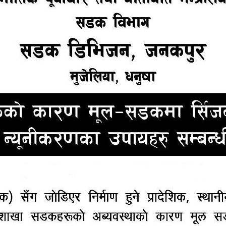
३ सय २६ जना कोरोना संक्रमण मुक्त भएका छन् । योसँगै नेपाल
को छ । कुल संक्रमित मध्ये ६९।७ प्रतिशत संक्रमित कोरोना संक्
क्टर जागेश्वर गौतमले जानकारी दिए ।
रोना भाइरस (कोभिड-१९) संक्रमण पुष्टि भएको छ । स्वास्थ्य तथा
टामा देशका विभिन्न स्थानमा रहेका प्रयोगशालामा गरिएका १४