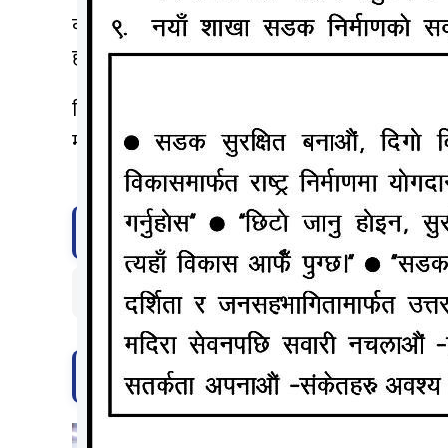
कोरोना भाईरस संक्रमणका कारण नेपालमा हालसम्म ७३९
हो । स्वास्थ्य मन्त्रालयले स्थिती अझ भयावह बन्दै ग
हिजो (शनिवार) नेपालमा ३ हजार १६७ जनामा संक्रमण प
मृत्यु भएको थियो ।
टिप्पणी दिनुहोस्
सम्बन्धित समाचार