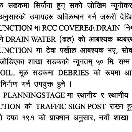
९४२ जनामा कोरोना संक्रमण पुष्टि भएको हो ।
रमा ९९ जनासहित काठमाडौं उपत्यकामा मात्रै १ हजार ६९८ जना
रमितको कुल संख्या १ लाख ३२ हजार २४६ पुगेको छ ।
ा ३९ हजार ३४१ रहेको मन्त्रालयले जनाएको छ । तिमध्ये होम आ
ार ९३३ जना छन् । तिमध्ये ३०१ जना संक्रमितको आईसियु र 
ार ८३१ जना रहेका छन् ।
ुर, भक्तपुर, चितवन, सुर्खेत, मकवानपुर, बाँके, दाङ र कास्की 
रहेको स्वास्थ्य मन्त्रालयका प्रवक्ता प्राध्यापक डाक्टर जागेश
कोरोना संक्रमितको संख्या शुन्य रहेको छ ।