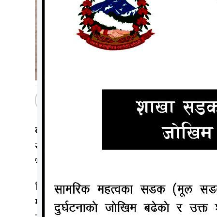
मधेशटप
२०७७ कार्तिक २, आईतवार १६:४९
काठमाडौं ।
नेपालमा बितेको २४ घण्टामा थप २ हजार 
संक्रमण मुक्त हुनेको संख्या ९२ हजार १ सय ६६ पुगे
भइसकेका स्वास्थ्य मन्त्रालयका प्रवक्ता प्राध्यापक डा
बितेको २४ घण्टामा नेपालमा थप २ हजार ९४२ जनामा को
मन्त्रालयले दिएको जानकारी अनुसार बितेको २४ घण्