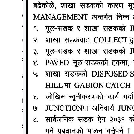
नमूनाको आरटी पिसिआर परिक्षणका क्रममा थप २ हजार 
काठमाडौंमा १ हजार ४६९, ललितपुरमा १३० र भक्तपु
संक्रमण पुष्टि भएको छ । योसँगै नेपालमा कोरोना संक्
यसैबीच हालको अवस्थामा उपचाररत संक्रमितको संख्य
२६ हजार ४०८ जना र संस्थागत आईसोलेसनमा १२ हज
भेन्टिलेटरमा उपचार भइरहेको छ ।
हाल देशका विभिन्न स्थानमा रहेका क्वारेन्टाईनमा ४ हज
यस्तै काठमाडौंसहित, मोरङ, रुपन्देही, सुनसरी, ललितप
जिल्लामा ५ सय बढी हालको अवस्थामा उपचाररत संक्रमित 
बताएका छन् ।
त्यस्तै नेपालका ७७ वटा जिल्लामध्ये मुस्ताङमा सक्रिय 