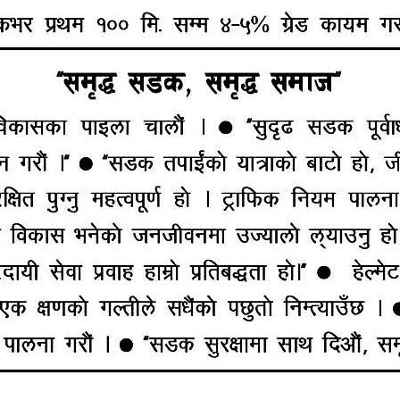
 जनाको मृत्यु भएको छ । पछिल्लो २४ घण्टामा थप १२ जनाको मृ
एको भन्दै थप सचेतना अपनाउन अनुरोध गरेको छ ।
ुष्टि भएको थियो । १ हजार ८०० जना संक्रमणमुक्त भएका थिए भने