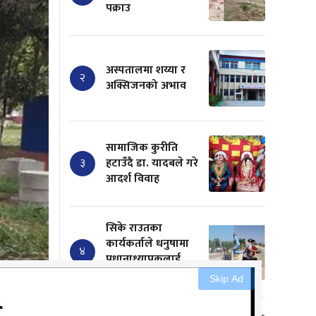
पक्राउ
अस्पतालमा शय्या र
२
अक्सिजनको अभाव
सामाजिक कुरीति
३
हटाउँदै डा. यादबले गरे
आदर्श विवाह
सिके राउतका
कार्यकर्ताले धनुषामा
४
प्रधानाध्यापकलाई
चपलैचपलले पिटे
Skip Ad