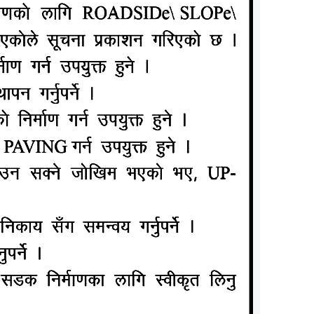
मा कोरोना
ईसोलेसनमा
६६ जनाको
गरि १२ वटा
्वर गौतमले