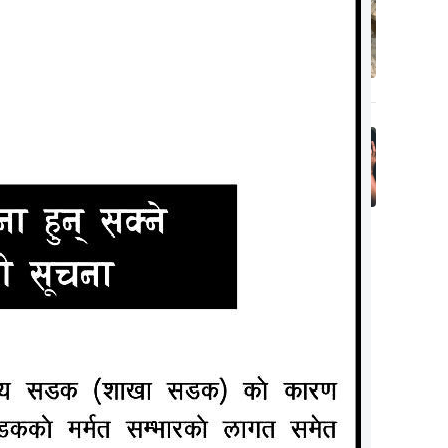
लक्ष्मीनियाँमा खेत
जोत्ने क्रममा ट्याक्टर
५
पल्टिदा चालकको
मृत्यु
६ वर्षसम्म सन्तान
नभएपछि देवरसँग सुत्न
६
दबाब दिन्थे श्रीमान्,
एकदिन अचानक….
ADVERTISEMENT
मा कोरोना
रमण मुक्त
 जनसंख्या
 हजार ८७५