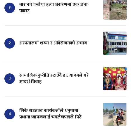
बाराको कलैया हत्या प्रकरणमा एक जना
१
पक्राउ
२
अस्पतालमा शय्या र अक्सिजनको अभाव
सामाजिक कुरीति हटाउँदै डा. यादबले गरे
३
आदर्श विवाह
सिके राउतका कार्यकर्ताले धनुषामा
४
प्रधानाध्यापकलाई चपलैचपलले पिटे