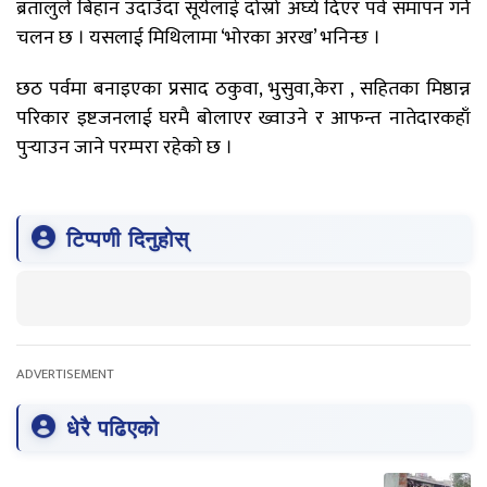
ब्रतालुले बिहान उदाउँदा सूर्यलाई दोस्रो अर्घ्य दिएर पर्व समापन गर्ने
चलन छ । यसलाई मिथिलामा ‘भोरका अरख’ भनिन्छ ।
छठ पर्वमा बनाइएका प्रसाद ठकुवा, भुसुवा,केरा , सहितका मिष्ठान्न
परिकार इष्टजनलाई घरमै बोलाएर ख्वाउने र आफन्त नातेदारकहाँ
पुर्‍याउन जाने परम्परा रहेकाे छ ।
टिप्पणी दिनुहोस्
ADVERTISEMENT
धेरै पढिएको