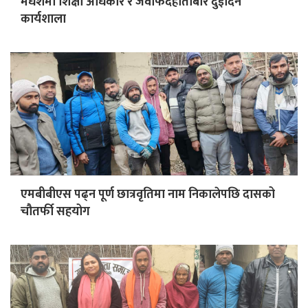
मधेशमा शिक्षा अधिकार र जवाफदेहीताबारे दुईदिने
कार्यशाला
एमबीबीएस पढ्न पूर्ण छात्रवृतिमा नाम निकालेपछि दासको
चौतर्फी सहयोग