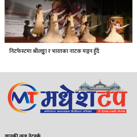
निटफेस्टमा श्रीलङ्का र भारतका नाटक मञ्चन हुँदै
जानकी न्यूज नेटवर्क