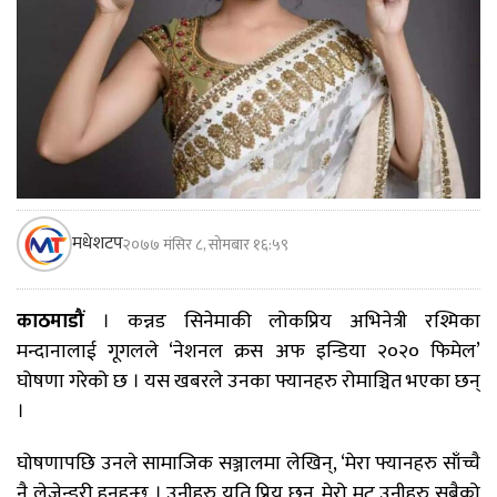
मधेशटप
२०७७ मंसिर ८, सोमबार १६:५९
काठमाडौं
। कन्नड सिनेमाकी लोकप्रिय अभिनेत्री रश्मिका
मन्दानालाई गूगलले ‘नेशनल क्रस अफ इन्डिया २०२० फिमेल’
घोषणा गरेको छ । यस खबरले उनका फ्यानहरु रोमाञ्चित भएका छन्
।
घोषणापछि उनले सामाजिक सञ्जालमा लेखिन्, ‘मेरा फ्यानहरु साँच्चै
नै लेजेन्डरी हुनुहुन्छ । उनीहरु यति प्रिय छन्, मेरो मुटु उनीहरु सबैको