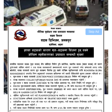
Skip Ad
हरिद्दारको मन्दिरमा भागदौड मच्चिदाँ ६ को मृत्यु, २५ घाइते
भारतमा ७ वर्षीय बालकलाई बलि दिइयो, पाँचजना पक्राउ