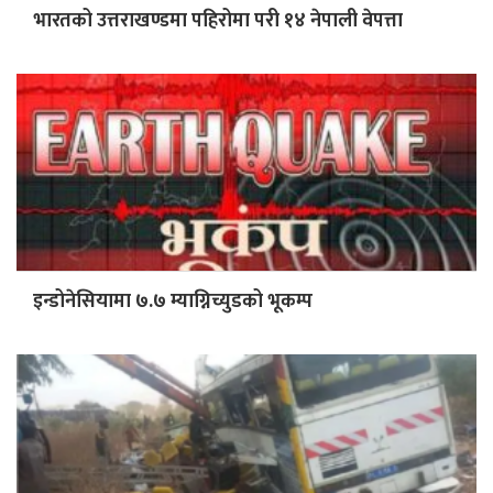
भारतको उत्तराखण्डमा पहिरोमा परी १४ नेपाली वेपत्ता
इन्डोनेसियामा ७.७ म्याग्निच्युडको भूकम्प