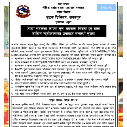
Skip Ad
रियल स्टेटसंग समन्वय नगर्दा जनता ठगिदै छन् : साह