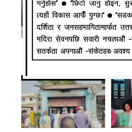
बोदे बर्साईनमा लैंगिक हिंसा विरुद्ध १६
श्री रा
दिने अभियान सम्पन्न
औं बार्ष