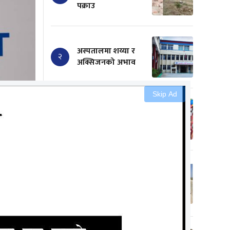
पक्राउ
अस्पतालमा शय्या र
२
अक्सिजनको अभाव
Skip Ad
सामाजिक कुरीति
३
हटाउँदै डा. यादबले गरे
आदर्श विवाह
सिके राउतका
कार्यकर्ताले धनुषामा
४
प्रधानाध्यापकलाई
चपलैचपलले पिटे