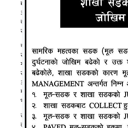
काठमाडौँ, २८ मङ्सिर (मधेश टप):-
नेपाल खेलकुद पत
अवार्ड पुस २८ गते हुने भएको छ । कोरोना भाइरसको मह
खेलकुद पत्रकार मञ्चले जनाएको छ । सामाजिक दूरी का
सातदोबाटोस्थित कराँते हलमा गर्न लागिएको मञ्चका अध्यक
यस पटक १० विधामा अवार्ड प्रदान गरिने छ । वर्षको उत्कृष
स्पेशल अवार्ड, लाइभ टाइम एचिभमेन्ट अवार्ड, वर्षको 
गरिने अध्यक्ष सुवेदीले बताउनुभयो । पिपल्स च्वाइस् अ
राष्ट्रिय प्रतियोगितामा गरेको प्रदर्शनका आधारमा
आयोजक संस्थाले जनाएको छ । स्पोर्टस् अवा
मोटरसाइकलको नेपालका लागि आधिकारिक बिक्रेता हंस
भएको छ । एनएसजेएफका अध्यक्ष सुवेदी र कम्पनीका निर्द
सम्झौताअनुसार कम्पनीले अवार्डका लागि मञ्चलाई 
लाख ४० हजार उपलब्ध गराउनेछ । उत्कृष्ट पुरुष खेलाड