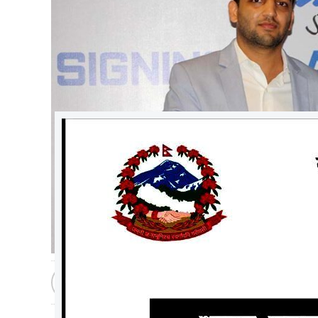
मधेशटप
२०७७ मंसिर २८, आईतवार १९:२०