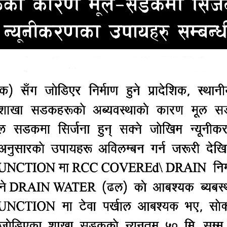
्रकार मञ्च (एनएसजेएफ) ले हरेक वर्ष आयोजना गर्दै आएको पल्सर
ामारीका कारण यस वर्षको अवार्ड कार्यक्रम भर्चुअल माध्यमबाट ग
यम गर्नुपर्ने अवस्था भएकाले सो अवार्डको भर्चुअल कार्यक्रम 
्ष देवेन्द्र सुवेदीले जानकारी दिनुभयो ।
्ट खेलाडी युवा, महिला र पुरुष, वर्षको उत्कृष्ट प्रशिक्षक, पारा एथल
उत्कृष्ट टोली, पिपल्स च्वाइस र एशियन जर्नालिस्ट अफ द एयर अवा
वार्ड, स्पेसल र लाइभ टाइम एचिभमेन्टबाहेक अरू अवार्ड अन्तर्राष
 प्रदान गरिने छ । पिपल्स च्वाइस अवार्ड एसएमएस भोटिङका आधा
र्डको यो १७औँ संस्करण हो । आयोजक एनएसजेएफ र बज
राज हुलासचन्द्र एण्ड कम्पनीबीच मुख्य प्रायोजन सम्झौतामा 
ेशक अभिमन्यू गोल्छाले सम्झौतापत्रमा हस्ताक्षर गर्नुभयो ।
चार बजाज पल्सर एनएक्स मोटरसाइकल, विभिन्न उपहार र नगदस
ी, उत्कृष्ट महिला खेलाडी, उत्कृष्ट प्रशिक्षक र पिपल्स च्वाइ