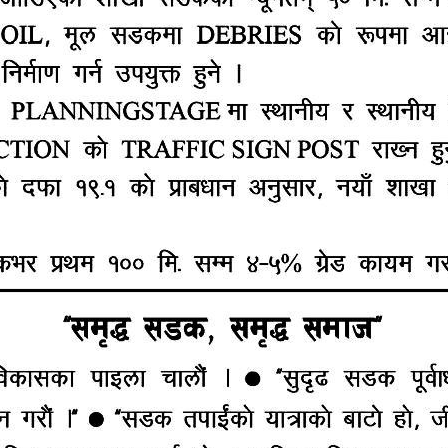
प्राप्त गर्नेछन् । उत्कृष्ट युवा खेलाडी, पारा खेलाडी, स्पेश
 ५० हजारबाट पुरस्कृत गरिने मञ्चका महासचिव प्रज्वल ओलील
िक्षक र युवा खेलाडी विधाका लागि मञ्चको छनोट समितिले पाँच÷पाँ