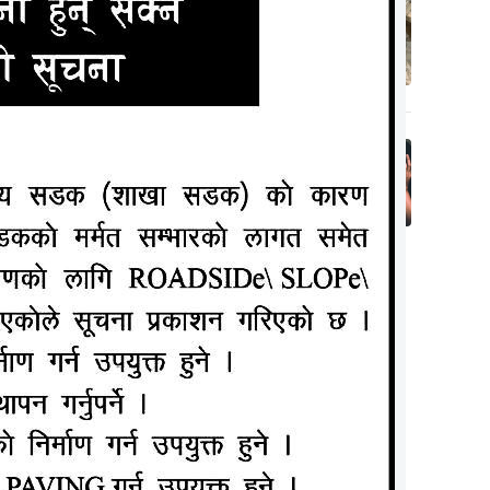
लक्ष्मीनियाँमा खेत
 स्पोर्टस
जोत्ने क्रममा ट्याक्टर
५
रिने नेपाल
पल्टिदा चालकको
मृत्यु
ललितपुरको
६ वर्षसम्म सन्तान
नभएपछि देवरसँग सुत्न
िट अवार्ड,
६
दबाब दिन्थे श्रीमान्,
र्ड प्रदान
एकदिन अचानक….
्ट्रिय तथा
ADVERTISEMENT
रमा गरिने
ाज पल्सर
हस्ताक्षर
हित रु २८
स अवार्डका