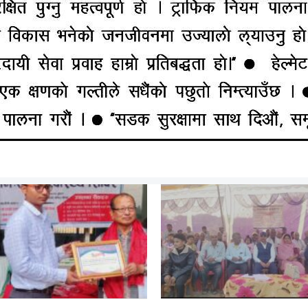
जाजी जनता मा. विद्यालयको ६५
बोदे बर्साईनको सोनापुरमा सशस्
िकउत्सव कार्यक्रम सम्पन्न
प्रहरी(बीओपी)को भवन उद्घाट