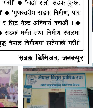
त्र
श्री ५ महेन्द्र चुन्नि माध्यमिक विद्यालयको
न
७३औं वाषिर्कोत्सव तथा शालिक
अनावरण कार्यक्रम सम्पन्न