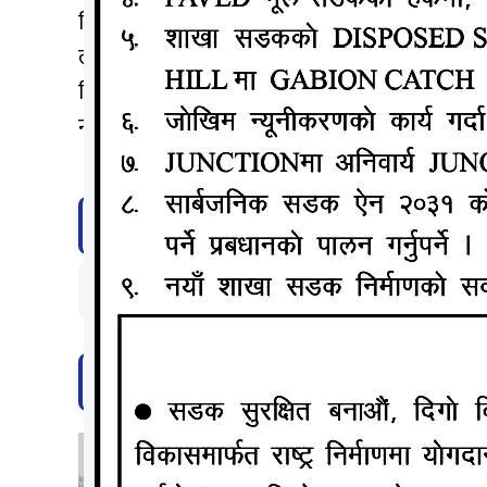
विजेताले एक÷एक थान पल्सर मोटरसाइकल पुरस्कारस्वरुप 
लाइफटाइम अचिभमेन्ट अवार्डका विजेतालाई जनही रु
दिनुभयो । पिपल्स च्वाइस अवार्ड, पुरुष, महिला, प्रश
नाम सार्वजनिक गर्नेछ ।
टिप्पणी दिनुहोस्
सम्बन्धित समाचार