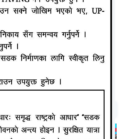
ल अवार्ड र
े जानकारी
च खेलाडीको