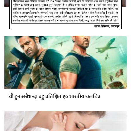
बाहुबलीको दुवै भाग अब एक फ्रेममा आउने, ३१ अक्टोबरमा
रि-रिलिज
यी हुन सबैभन्दा बहु प्रतिक्षित १० भारतीय चलचित्र