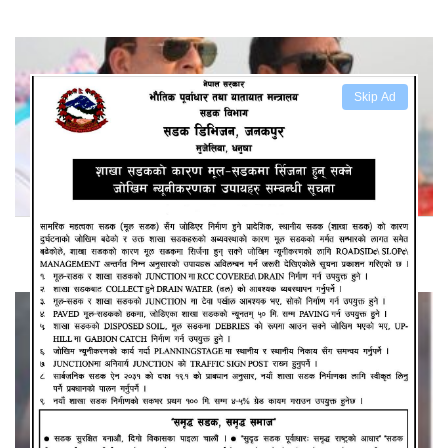
Skip Ad
‘सन अफ सरदारः२’ को हिस्सा बन्न नपाएको सञ्जय दुःखी