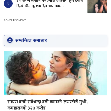
६ वर्षसम्म सन्तान नभएपछि देवरसँग सुत्न दबाब
६
दिन्थे श्रीमान्, एकदिन अचानक….
ADVERTISEMENT
सम्बन्धित समाचार
सायरा बन्यो सबैभन्दा बढी कमाउने ‘लभस्टोरी मुभी’,
कमाइसक्यो ३२७ करोड